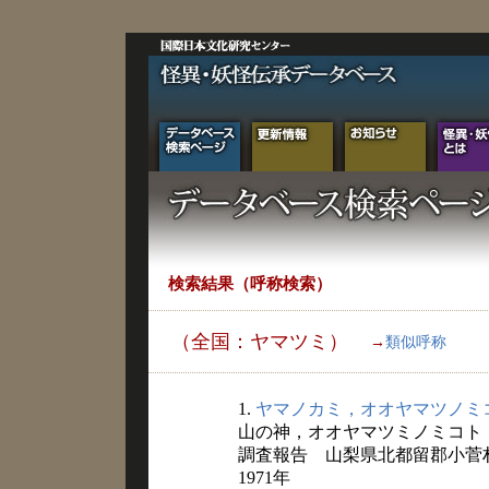
検索結果（呼称検索）
（全国：ヤマツミ）
→
類似呼称
1.
ヤマノカミ，オオヤマツノミ
山の神，オオヤマツミノミコト
調査報告 山梨県北都留郡小菅
1971年