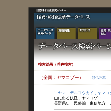
検索結果（呼称検索）
（全国：ヤマコゾー）
→
類似呼称
1.
ヤマニデルヨウカイ，ヤマコ
山に出る妖怪，ヤマコゾー
長野県史 民俗編 東信地方 こと