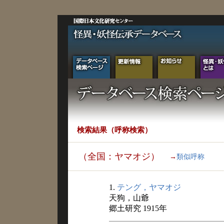
検索結果（呼称検索）
（全国：ヤマオジ）
→
類似呼称
1.
テング，ヤマオジ
天狗，山爺
郷土研究 1915年