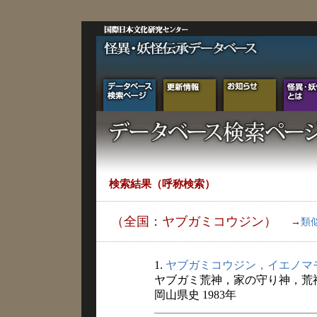
検索結果（呼称検索）
（全国：ヤブガミコウジン）
→
類
1.
ヤブガミコウジン，イエノマ
ヤブガミ荒神，家の守り神，荒
岡山県史 1983年