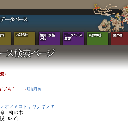
索）
ギノキ）
→
類似呼称
ノオノミコト，ヤナギノキ
命，柳の木
 1935年