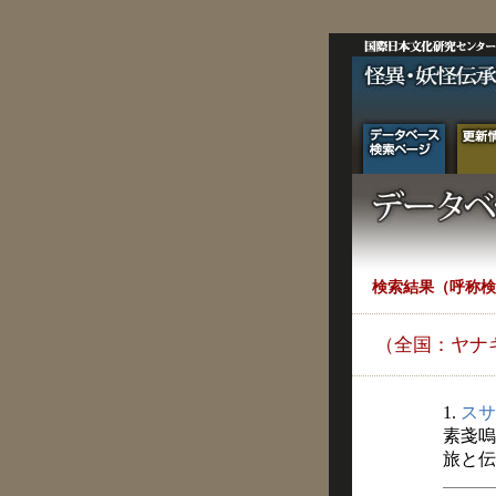
検索結果（呼称検
（全国：ヤナ
1.
スサ
素戔嗚
旅と伝説