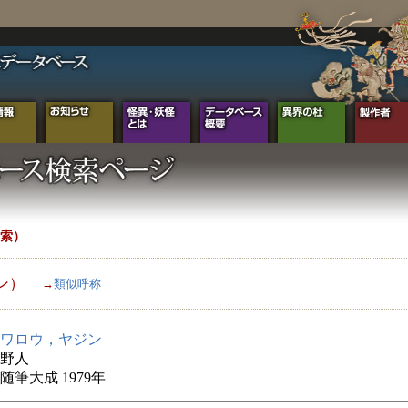
索）
ン）
→
類似呼称
ワロウ，ヤジン
野人
随筆大成 1979年