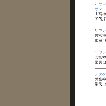
2.
ヤマ
サン
山宮神
民俗採訪
3.
ワカ
若宮神
常民 1
4.
ワカ
若宮神
常民 1
5.
タケ
武宮神
常民 1