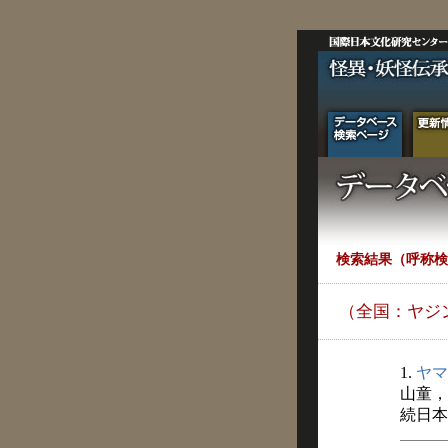
検索結果（呼称検
（全国：ヤジ
1.
ヤマ
山童，
続日本