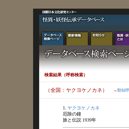
検索結果（呼称検索）
（全国：ヤクヨケノカネ）
→
類似
1.
ヤクヨケノカネ
厄除の鐘
旅と伝説 1939年