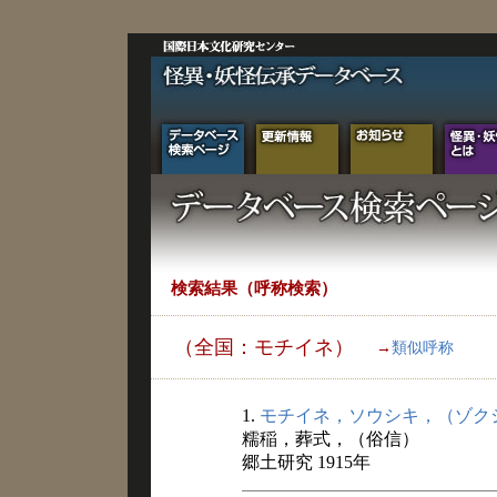
検索結果（呼称検索）
（全国：モチイネ）
→
類似呼称
1.
モチイネ，ソウシキ，（ゾク
糯稲，葬式，（俗信）
郷土研究 1915年