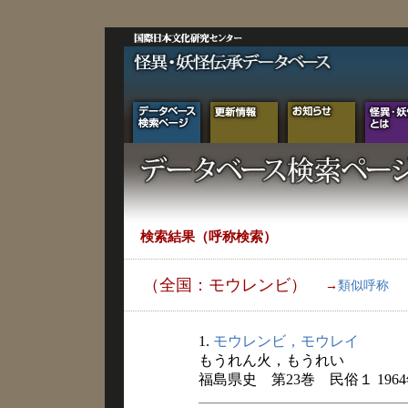
検索結果（呼称検索）
（全国：モウレンビ）
→
類似呼称
1.
モウレンビ，モウレイ
もうれん火，もうれい
福島県史 第23巻 民俗１ 196