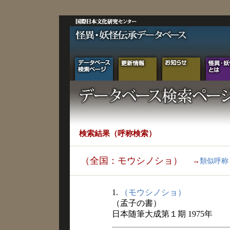
検索結果（呼称検索）
（全国：モウシノショ）
→
類似呼称
1.
（モウシノショ）
（孟子の書）
日本随筆大成第１期 1975年