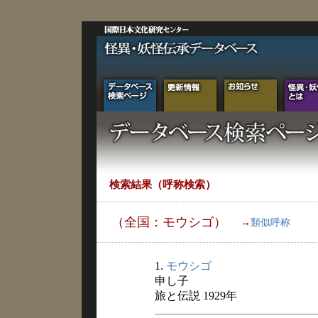
検索結果（呼称検索）
（全国：モウシゴ）
→
類似呼称
1.
モウシゴ
申し子
旅と伝説 1929年