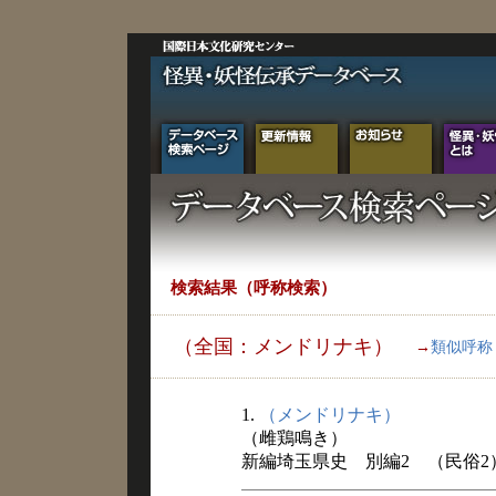
検索結果（呼称検索）
（全国：メンドリナキ）
→
類似呼称
1.
（メンドリナキ）
（雌鶏鳴き）
新編埼玉県史 別編2 （民俗2） 