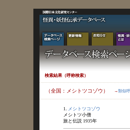
検索結果（呼称検索）
（全国：メシトツコゾウ）
→
類似
1.
メシトツコゾウ
メシトツ小僧
旅と伝説 1935年