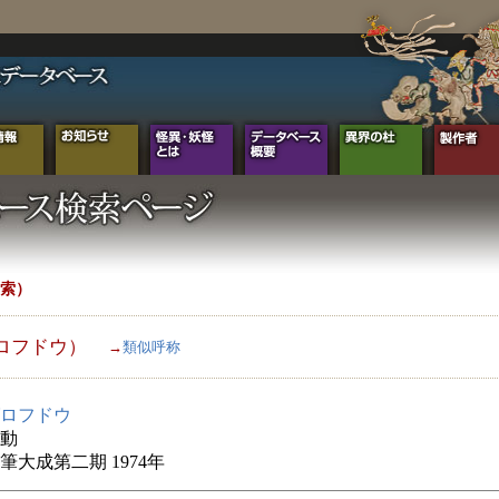
索）
ロフドウ）
→
類似呼称
ロフドウ
動
筆大成第二期 1974年