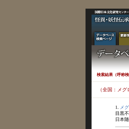
検索結果（呼称検
（全国：メグ
1.
メグ
目黒不
日本随