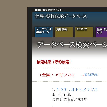
検索結果（呼称検索）
（全国：メギツネ）
→
類似呼称
1.
キツネ，オトヒメギツネ
狐，乙姫狐
東白川の昔話 1971年