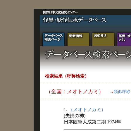
検索結果（呼称検索）
（全国：メオトノカミ）
→
類似呼称
1.
（メオトノカミ）
(夫婦の神)
日本随筆大成第二期 1974年