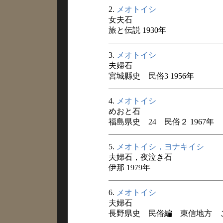
2.
メオトイシ
女夫石
旅と伝説 1930年
3.
メオトイシ
夫婦石
宮城縣史 民俗3 1956年
4.
メオトイシ
めおと石
福島県史 24 民俗２ 1967年
5.
メオトイシ，ヨナキイシ
夫婦石，夜泣き石
伊那 1979年
6.
メオトイシ
夫婦石
長野県史 民俗編 東信地方 こと