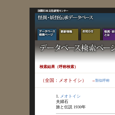
検索結果（呼称検索）
（全国：メオトイシ）
→
類似呼称
1.
メオトイシ
夫婦石
旅と伝説 1930年