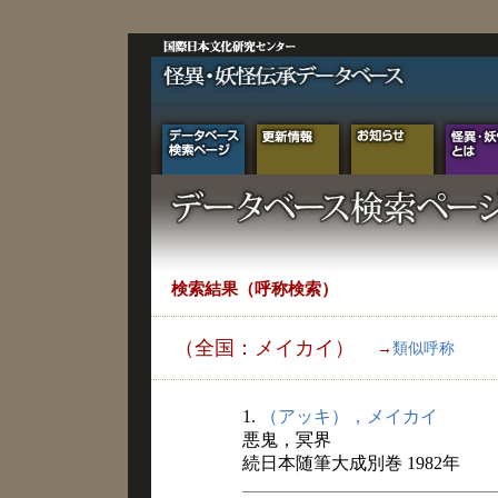
検索結果（呼称検索）
（全国：メイカイ）
→
類似呼称
1.
（アッキ），メイカイ
悪鬼，冥界
続日本随筆大成別巻 1982年