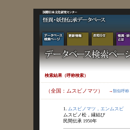
検索結果（呼称検索）
（全国：ムスビノマツ）
→
類似呼称
1.
ムスビノマツ，エンムスビ
ムスビノ松，縁結び
民間伝承 1950年