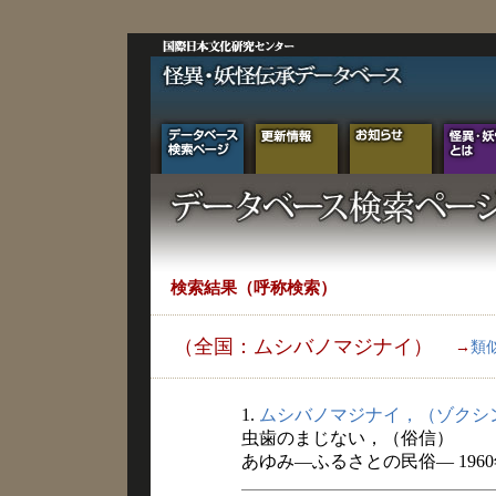
検索結果（呼称検索）
（全国：ムシバノマジナイ）
→
類
1.
ムシバノマジナイ，（ゾクシ
虫歯のまじない，（俗信）
あゆみ―ふるさとの民俗― 196