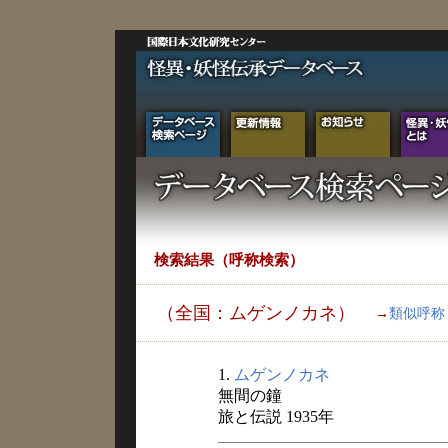
検索結果（呼称検索）
（全国：ムゲンノカネ）
→
類似呼称
1.
ムゲンノカネ
無間の鐘
旅と伝説 1935年