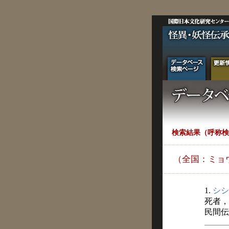
検索結果（呼称検
（全国：ミョ
1.
シシ
死者，
民間伝承