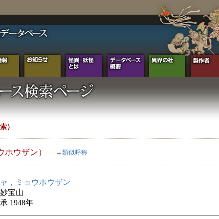
索）
ウホウザン）
→
類似呼称
ャ，ミョウホウザン
妙宝山
 1948年