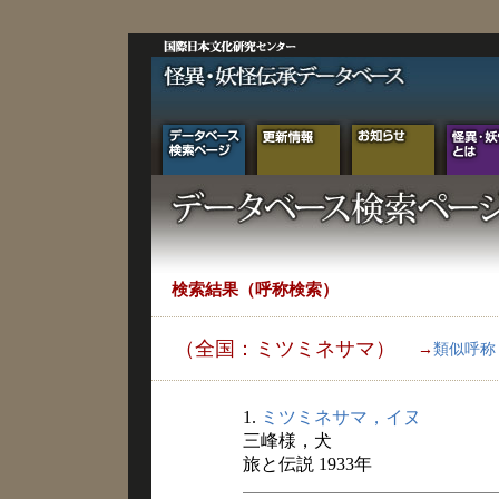
検索結果（呼称検索）
（全国：ミツミネサマ）
→
類似呼称
1.
ミツミネサマ，イヌ
三峰様，犬
旅と伝説 1933年