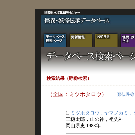
検索結果（呼称検索）
（全国：ミツホタロウ）
→
類似呼称
1.
ミツホタロウ，ヤマノカミ，
三穂太郎，山の神，祖先神
岡山県史 1983年