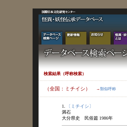
検索結果（呼称検索）
（全国：ミチイシ）
→
類似呼称
1.
〔ミチイシ〕
満石
大分県史 民俗篇 1986年