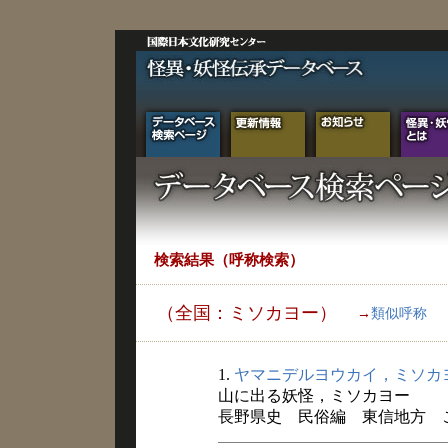
検索結果（呼称検索）
（全国：ミソカヨー）
→
類似呼称
1.
ヤマニデルヨウカイ，ミソカ
山に出る妖怪，ミソカヨー
長野県史 民俗編 東信地方 こと