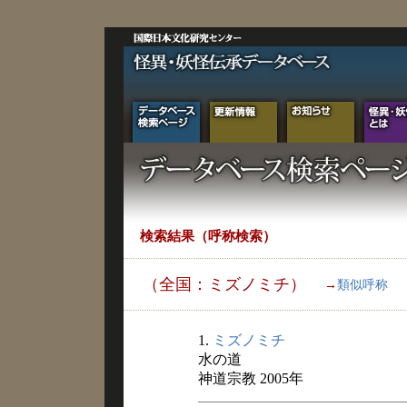
検索結果（呼称検索）
（全国：ミズノミチ）
→
類似呼称
1.
ミズノミチ
水の道
神道宗教 2005年