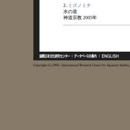
2.
ミズノミチ
水の道
神道宗教 2005年
Copyright (c) 2002- International Research Center for Japanese Studies, 