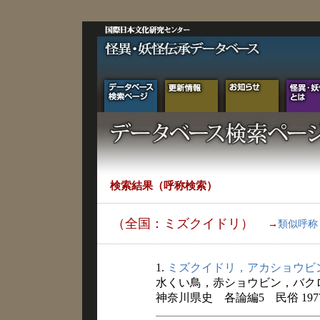
検索結果（呼称検索）
（全国：ミズクイドリ）
→
類似呼称
1.
ミズクイドリ，アカショウビ
水くい鳥，赤ショウビン，バク
神奈川県史 各論編5 民俗 197