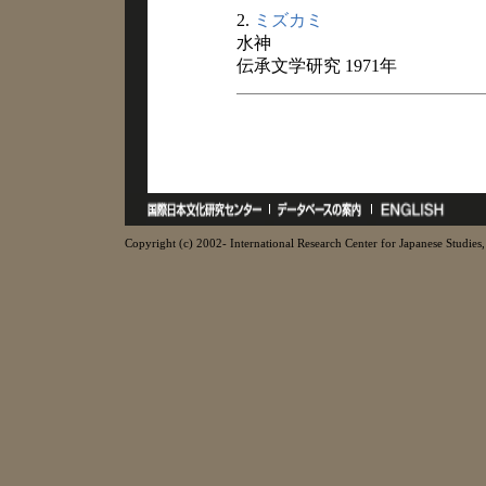
2.
ミズカミ
水神
伝承文学研究 1971年
Copyright (c) 2002- International Research Center for Japanese Studies, 