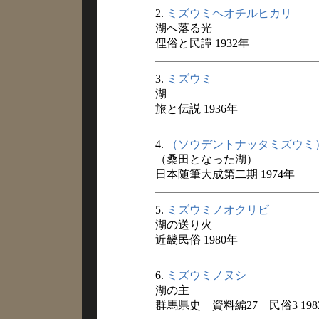
2.
ミズウミヘオチルヒカリ
湖へ落る光
俚俗と民譚 1932年
3.
ミズウミ
湖
旅と伝説 1936年
4.
（ソウデントナッタミズウミ
（桑田となった湖）
日本随筆大成第二期 1974年
5.
ミズウミノオクリビ
湖の送り火
近畿民俗 1980年
6.
ミズウミノヌシ
湖の主
群馬県史 資料編27 民俗3 198