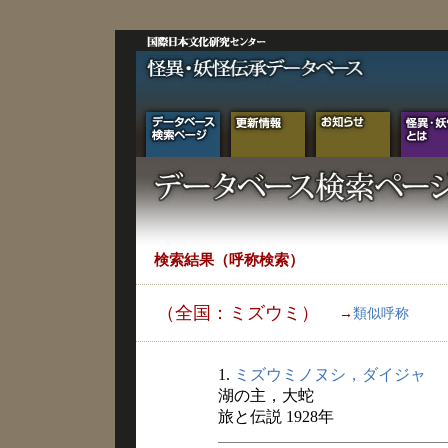
検索結果（呼称検索）
（全国：ミズウミ）
→
類似呼称
1.
ミズウミノヌシ，ダイジャ
湖の主，大蛇
旅と伝説 1928年