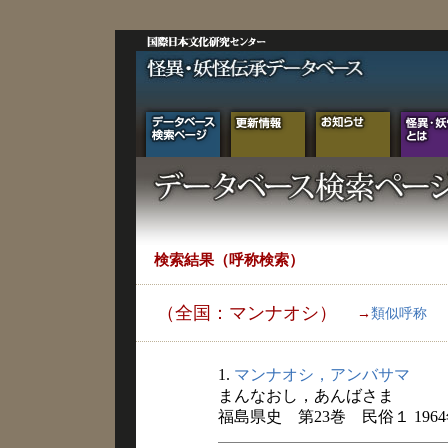
検索結果（呼称検索）
（全国：マンナオシ）
→
類似呼称
1.
マンナオシ，アンバサマ
まんなおし，あんばさま
福島県史 第23巻 民俗１ 196