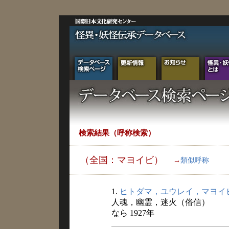
検索結果（呼称検索）
（全国：マヨイビ）
→
類似呼称
1.
ヒトダマ，ユウレイ，マヨイ
人魂，幽霊，迷火（俗信）
なら 1927年