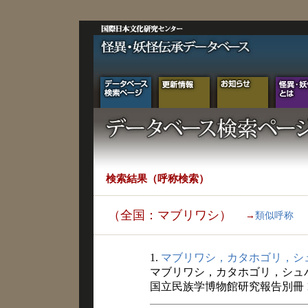
検索結果（呼称検索）
（全国：マブリワシ）
→
類似呼称
1.
マブリワシ，カタホゴリ，シ
マブリワシ，カタホゴリ，シュ
国立民族学博物館研究報告別冊 1