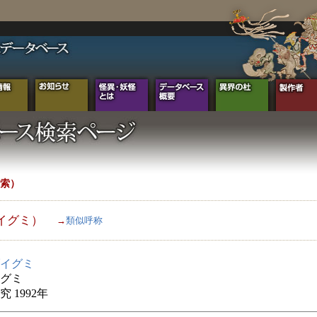
索）
イグミ）
→
類似呼称
イグミ
グミ
 1992年