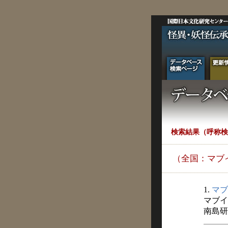
検索結果（呼称検
（全国：マブ
1.
マブ
マブイ
南島研究