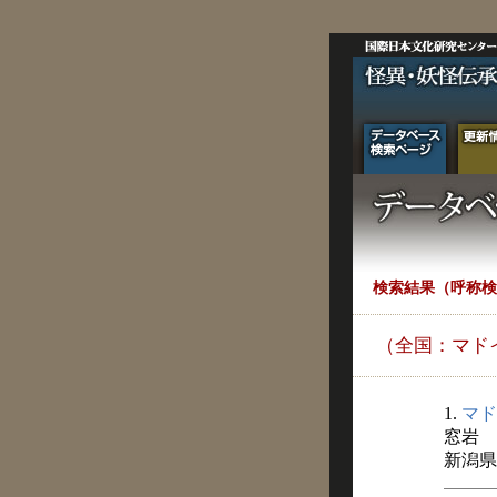
検索結果（呼称検
（全国：マド
1.
マド
窓岩
新潟県