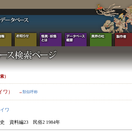
索）
イワ）
→
類似呼称
イワ
史 資料編23 民俗2 1984年