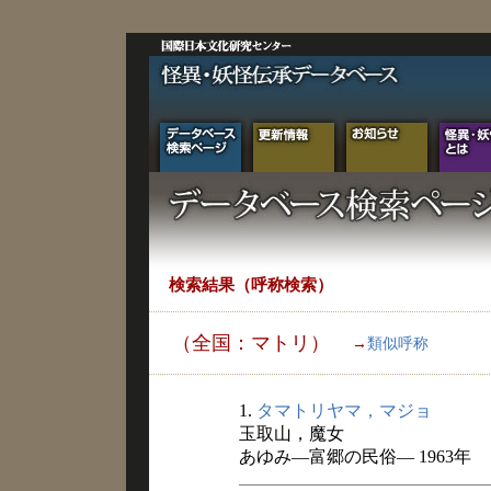
検索結果（呼称検索）
（全国：マトリ）
→
類似呼称
1.
タマトリヤマ，マジョ
玉取山，魔女
あゆみ―富郷の民俗― 1963年