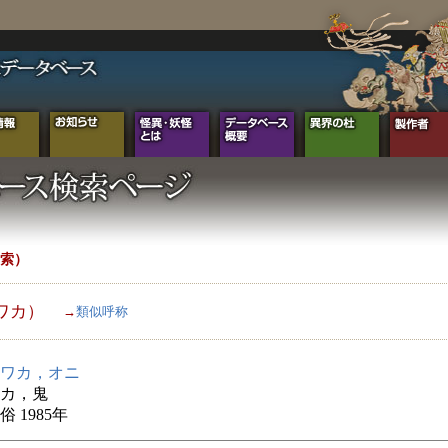
索）
ワカ）
→
類似呼称
ワカ，オニ
カ，鬼
 1985年