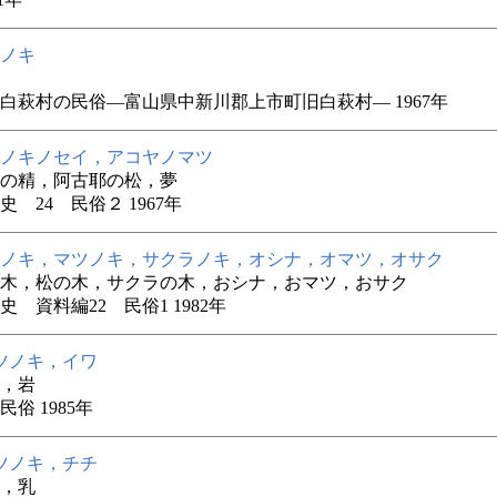
ノキ
白萩村の民俗―富山県中新川郡上市町旧白萩村― 1967年
ノキノセイ，アコヤノマツ
の精，阿古耶の松，夢
史 24 民俗２ 1967年
ノキ，マツノキ，サクラノキ，オシナ，オマツ，オサク
木，松の木，サクラの木，おシナ，おマツ，おサク
史 資料編22 民俗1 1982年
ツノキ，イワ
，岩
俗 1985年
ツノキ，チチ
，乳