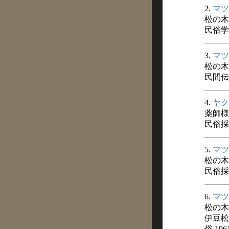
2.
マツ
松の木
民俗学 
3.
マツ
松の木
民間伝承
4.
ヤク
薬師様
民俗採訪
5.
マツ
松の木
民俗採訪
6.
マツ
松の木
伊豆松
俗 19