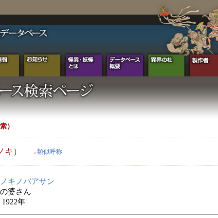
索）
ノキ）
→
類似呼称
ノキノバアサン
の婆さん
1922年