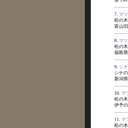
7.
マツ
松の木
富山旧
8.
マツ
松の木
福島県
9.
シナ
シナの
新潟県
10.
マ
松の木
伊予の民
11.
マ
松の木