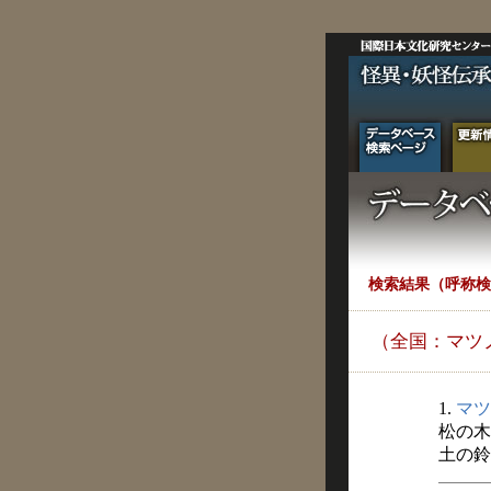
検索結果（呼称検
（全国：マツ
1.
マツ
松の木
土の鈴 