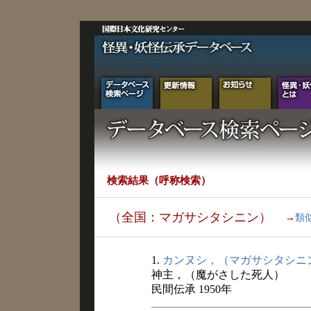
検索結果（呼称検索）
（全国：マガサシタシニン）
→
類
1.
カンヌシ，（マガサシタシニ
神主，（魔がさした死人）
民間伝承 1950年