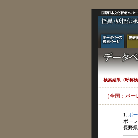
検索結果（呼称検
（全国：ボー
1.
ボー
ボーレ
長野県