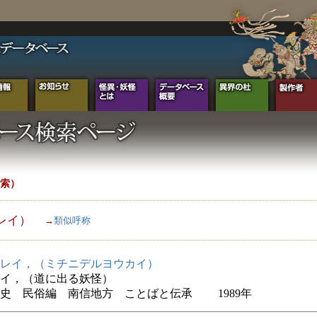
索）
レイ）
→
類似呼称
レイ，（ミチニデルヨウカイ）
イ，（道に出る妖怪）
史 民俗編 南信地方 ことばと伝承 1989年