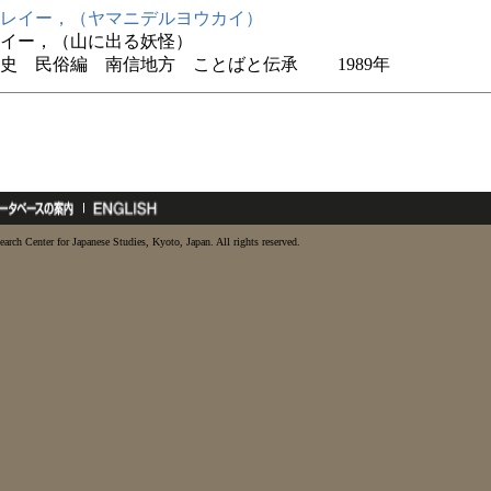
レイー，（ヤマニデルヨウカイ）
イー，（山に出る妖怪）
史 民俗編 南信地方 ことばと伝承 1989年
earch Center for Japanese Studies, Kyoto, Japan. All rights reserved.