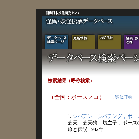
検索結果（呼称検索）
（全国：ボーズノコ）
→
類似呼称
1.
シバテン，シバテング，ボー
芝天，芝天狗，坊主子，ボーズ
旅と伝説 1942年