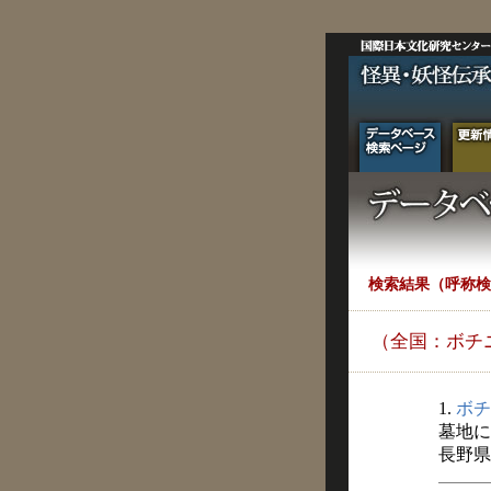
検索結果（呼称検
（全国：ボチ
1.
ボチ
墓地に
長野県