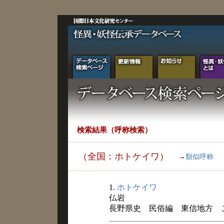
検索結果（呼称検索）
（全国：ホトケイワ）
→
類似呼称
1.
ホトケイワ
仏岩
長野県史 民俗編 東信地方 こと