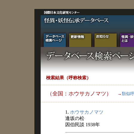
検索結果（呼称検索）
（全国：ホウサカノマツ）
→
類似
1.
ホウサカノマツ
逢坂の松
因伯民談 1938年