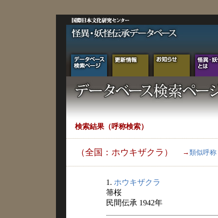
検索結果（呼称検索）
（全国：ホウキザクラ）
→
類似呼称
1.
ホウキザクラ
箒桜
民間伝承 1942年