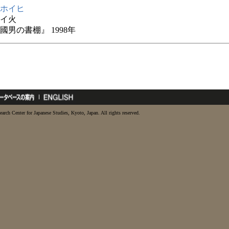
ホイヒ
イ火
國男の書棚』 1998年
earch Center for Japanese Studies, Kyoto, Japan. All rights reserved.