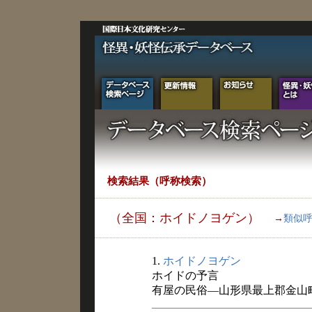
検索結果（呼称検索）
（全国：ホイドノヨゲン）
→
類似
1.
ホイドノヨゲン
ホイドの予言
有屋の民俗―山形県最上郡金山町有