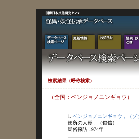
検索結果（呼称検索）
（全国：ベンジョノニンギョウ）
1.
ベンジョノニンギョウ，（ゾ
便所の人形，（俗信）
民俗採訪 1974年