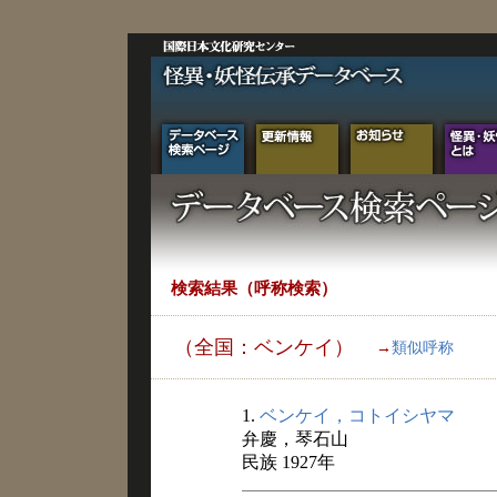
検索結果（呼称検索）
（全国：ベンケイ）
→
類似呼称
1.
ベンケイ，コトイシヤマ
弁慶，琴石山
民族 1927年