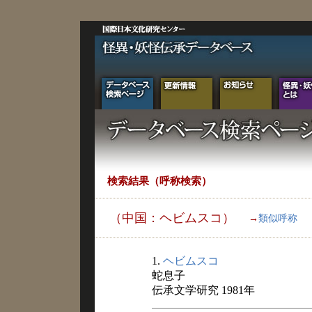
検索結果（呼称検索）
（中国：ヘビムスコ）
→
類似呼称
1.
ヘビムスコ
蛇息子
伝承文学研究 1981年